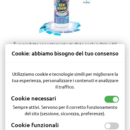
È un prodotto appositamente studiato per la pulizia ed il
ripristino di tutti i tipi di battelli pneumatici. Ripristina l?
Cookie: abbiamo bisogno del tuo consenso
originale colore dei tubolari sia in neoprene che in PVC,
attaccati dai raggi U.V. e salsedine. Elimina qualsiasi tipo di
sporco. Prepara il telo del gommone ad eventuali riparazioni,
Utilizziamo cookie e tecnologie simili per migliorare la
favorendo incollaggi permanenti. Elimina vecchie cere e
tua esperienza, personalizzare i contenuti e analizzare
siliconi.
il traffico.
Legenda
Cookie necessari
Disponibile
Sempre attivi. Servono per il corretto funzionamento
In arrivo entro 30 giorni
del sito (sessione, sicurezza, preferenze).
In arrivo entro 120 giorni
Disponibile su richiesta
Cookie funzionali