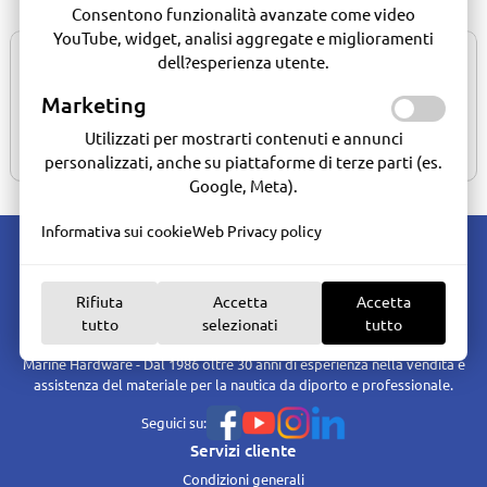
Consentono funzionalità avanzate come video
YouTube, widget, analisi aggregate e miglioramenti
dell?esperienza utente.
13.0040.01
13.0040.02
Marketing
spruzzatore 1lt
professional 5lt
Effettua la login
Effettua la login
Utilizzati per mostrarti contenuti e annunci
per comprare
per comprare
personalizzati, anche su piattaforme di terze parti (es.
Google, Meta).
Informativa sui cookie
Web Privacy policy
Rifiuta
Accetta
Accetta
tutto
selezionati
tutto
Marine Hardware - Dal 1986 oltre 30 anni di esperienza nella vendita e
assistenza del materiale per la nautica da diporto e professionale.
Seguici su:
Servizi cliente
Condizioni generali