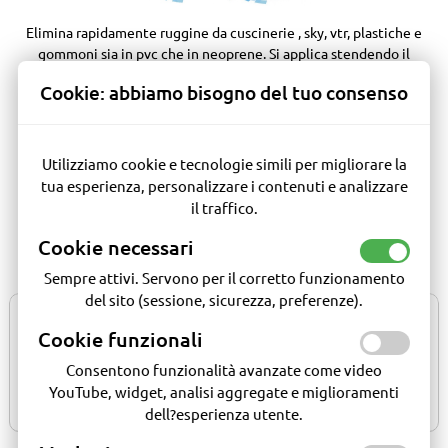
Elimina rapidamente ruggine da cuscinerie , sky, vtr, plastiche e
gommoni sia in pvc che in neoprene. Si applica stendendo il
prodotto sulle parti interessate, lasciare agire e quindi
Cookie: abbiamo bisogno del tuo consenso
strofinare e risciaquare.
Legenda
Utilizziamo cookie e tecnologie simili per migliorare la
Disponibile
tua esperienza, personalizzare i contenuti e analizzare
In arrivo entro 30 giorni
il traffico.
In arrivo entro 120 giorni
Disponibile su richiesta
Cookie necessari
Sempre attivi. Servono per il corretto funzionamento
del sito (sessione, sicurezza, preferenze).
Cookie funzionali
13.0044.01
13.0044.02
flacone 250 ml
spray 750 ml
Consentono funzionalità avanzate come video
Effettua la login
Effettua la login
YouTube, widget, analisi aggregate e miglioramenti
per comprare
per comprare
dell?esperienza utente.