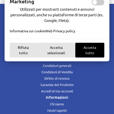
Marketing
Utilizzati per mostrarti contenuti e annunci
personalizzati, anche su piattaforme di terze parti (es.
Google, Meta).
Informativa sui cookie
Web Privacy policy
Marine Hardware - Dal 1986 oltre 30 anni di esperienza nella vendita e
assistenza del materiale per la nautica da diporto e professionale.
Rifiuta
Accetta
Accetta
Seguici su:
tutto
selezionati
tutto
Servizi cliente
Condizioni generali
Condizioni di Vendita
Diritto di recesso
Garanzia del Prodotto
Accedi al tuo account
Informazioni
Chi siamo
Nostri agenti