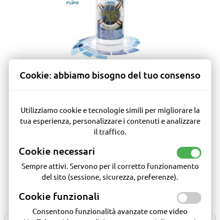
Cookie: abbiamo bisogno del tuo consenso
Protettivo polimerico specifico per tessuti: MATT ? PERLAGE ?
CARBON ? FABRIC IMPRESSION. Formulato specificatamente
per esaltare l?aspetto estetico dei nuovi tessuti fabric
impression, garantendone protezione dal salino, dagli agenti
Utilizziamo cookie e tecnologie simili per migliorare la
atmosferici e dai raggi UV.
tua esperienza, personalizzare i contenuti e analizzare
il traffico.
Legenda
Cookie necessari
Disponibile
In arrivo entro 30 giorni
Sempre attivi. Servono per il corretto funzionamento
In arrivo entro 120 giorni
del sito (sessione, sicurezza, preferenze).
Disponibile su richiesta
Cookie funzionali
Consentono funzionalità avanzate come video