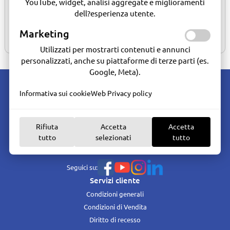
YouTube, widget, analisi aggregate e miglioramenti
dell?esperienza utente.
13.0049.01
spruzzatore 750ml
Marketing
Effettua la login per comprare
Utilizzati per mostrarti contenuti e annunci
personalizzati, anche su piattaforme di terze parti (es.
Google, Meta).
Informativa sui cookie
Web Privacy policy
Rifiuta
Accetta
Accetta
tutto
selezionati
tutto
Marine Hardware - Dal 1986 oltre 30 anni di esperienza nella vendita e
assistenza del materiale per la nautica da diporto e professionale.
Seguici su:
Servizi cliente
Condizioni generali
Condizioni di Vendita
Diritto di recesso