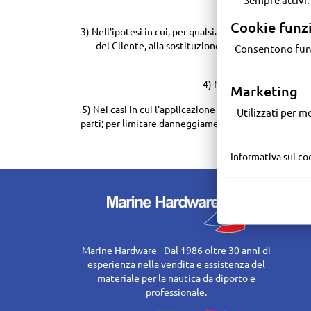
Cookie funz
3) Nell'ipotesi in cui, per qualsiasi ragione Battagli Alessandro, non fosse in grado di sostituire un prodotto in garanzia (ripristinato o sostituito), potrà procedere, previo consenso
del Cliente, alla sostituzione del prodotto stesso (
Consentono funzionalità avanzate come video YouTube, widget, analisi aggregate e miglioramenti
s
4) Nessun danno può ess
Marketing
5) Nei casi in cui l'applicazione delle garanzie preveda la restituzione del prodotto, il bene dovrà essere restituito dal Cliente nella confezione originale, completa in tutte le sue
Utilizzati per mostrarti contenuti e annunci personalizzati, anche su piattaforme di terze parti (es.
parti; per limitare danneggiamenti alla confezione orig
Informativa sui co
Marine Hardware - Dal 1986 oltre 30 anni di
esperienza nella vendita e assistenza del
materiale per la nautica da diporto e
professionale.