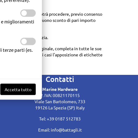
nfine, al rilascio di un buono sconto di pari importo
o.
e di prodotti in garanzia.
a; va evitata in tutti i casi l'apposizione di etichette
Contatti
Marine Hardware
Accetta tutto
P. IVA: 00821170115
Viale San Bartolomeo, 733
19126 La Spezia (SP) Italy
Tel: +39 0187 512783
Email:
info@battagli.it