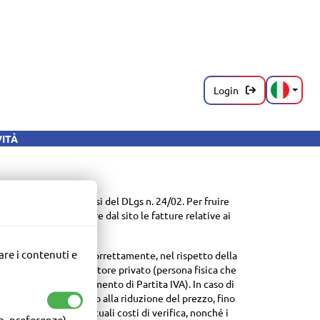
Login
VITÀ
 potrà sempre scaricare dal sito le fatture relative ai
ervata solo al Consumatore privato (persona fisica che
ulo d'ordine un riferimento di Partita IVA). In caso di
ediante sostituzione o alla riduzione del prezzo, fino
o addebitati gli eventuali costi di verifica, nonché i
a, preferenze).