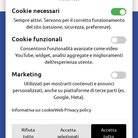
Cookie necessari
Sempre attivi. Servono per il corretto funzionamento
del sito (sessione, sicurezza, preferenze).
Cookie funzionali
Consentono funzionalità avanzate come video
Marine Hardware - Dal 1986 oltre 30 anni di esperienza nella vendita e
YouTube, widget, analisi aggregate e miglioramenti
assistenza del materiale per la nautica da diporto e professionale.
dell?esperienza utente.
Seguici su:
Marketing
Servizi cliente
Utilizzati per mostrarti contenuti e annunci
Condizioni generali
personalizzati, anche su piattaforme di terze parti (es.
Condizioni di Vendita
Google, Meta).
Diritto di recesso
Garanzia del Prodotto
Informativa sui cookie
Web Privacy policy
Accedi al tuo account
Informazioni
Rifiuta
Accetta
Accetta
Chi siamo
tutto
selezionati
tutto