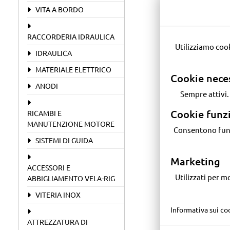
VITA A BORDO
RACCORDERIA IDRAULICA
Utilizziamo cookie e tecnologie simili per migliorare la tua esperienza, personalizzare i contenuti e
IDRAULICA
MATERIALE ELETTRICO
Cookie nece
ANODI
Sempre attivi
Cookie funz
RICAMBI E
MANUTENZIONE MOTORE
Consentono funzionalità avanzate come video YouTube, widget, analisi aggregate e miglioramenti
SISTEMI DI GUIDA
Marketing
ACCESSORI E
Utilizzati per mostrarti contenuti e annunci personalizzati, anche su piattaforme di terze parti (es.
ABBIGLIAMENTO VELA-RIG
VITERIA INOX
Informativa sui co
ATTREZZATURA DI