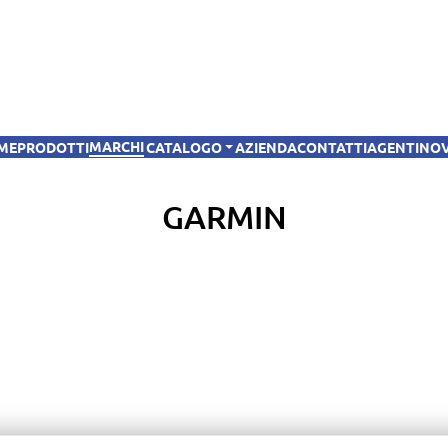
MARCHI
OME
PRODOTTI
CATALOGO
AZIENDA
CONTATTI
AGENTI
NO
GARMIN