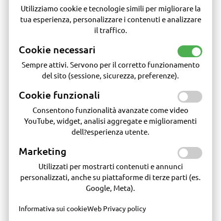
Utilizziamo cookie e tecnologie simili per migliorare la
tua esperienza, personalizzare i contenuti e analizzare
il traffico.
Cookie necessari
GONFIATORI
SUB
Sempre attivi. Servono per il corretto funzionamento
del sito (sessione, sicurezza, preferenze).
Cookie funzionali
Consentono funzionalità avanzate come video
YouTube, widget, analisi aggregate e miglioramenti
dell?esperienza utente.
Marketing
Utilizzati per mostrarti contenuti e annunci
PORTACANNE
ACCESSORI PER LA PESCA
personalizzati, anche su piattaforme di terze parti (es.
Google, Meta).
Informativa sui cookie
Web Privacy policy