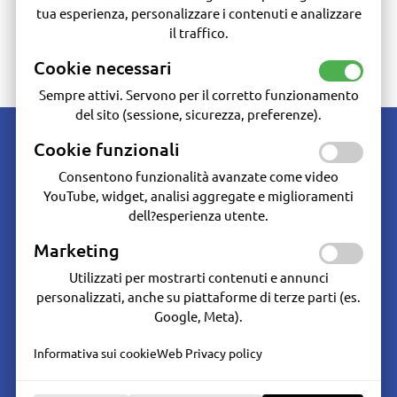
tua esperienza, personalizzare i contenuti e analizzare
il traffico.
Cookie necessari
VITERIA INOX A4
VITERIA INOX A2
Sempre attivi. Servono per il corretto funzionamento
del sito (sessione, sicurezza, preferenze).
Cookie funzionali
Consentono funzionalità avanzate come video
YouTube, widget, analisi aggregate e miglioramenti
dell?esperienza utente.
Marine Hardware - Dal 1986 oltre 30 anni di esperienza nella vendita e
assistenza del materiale per la nautica da diporto e professionale.
Marketing
Utilizzati per mostrarti contenuti e annunci
Seguici su:
personalizzati, anche su piattaforme di terze parti (es.
Servizi cliente
Google, Meta).
Condizioni generali
Condizioni di Vendita
Informativa sui cookie
Web Privacy policy
Diritto di recesso
Garanzia del Prodotto