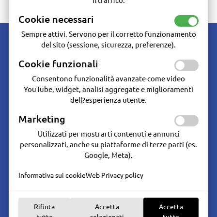
MOTORE
Cookie necessari
Sempre attivi. Servono per il corretto funzionamento
del sito (sessione, sicurezza, preferenze).
Cookie funzionali
Consentono funzionalità avanzate come video
YouTube, widget, analisi aggregate e miglioramenti
Marine Hardware - Dal 1986 oltre 30 anni di esperienza nella vendita e
assistenza del materiale per la nautica da diporto e professionale.
dell?esperienza utente.
Seguici su:
Marketing
Servizi cliente
Utilizzati per mostrarti contenuti e annunci
Condizioni generali
personalizzati, anche su piattaforme di terze parti (es.
Condizioni di Vendita
Google, Meta).
Diritto di recesso
Informativa sui cookie
Web Privacy policy
Garanzia del Prodotto
Accedi al tuo account
Informazioni
Rifiuta
Accetta
Accetta
Chi siamo
tutto
selezionati
tutto