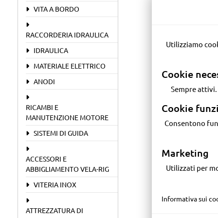
VITA A BORDO
RACCORDERIA IDRAULICA
Utilizziamo cookie e tecnologie simili per migliorare la tua esperienza, personalizzare i contenuti e
IDRAULICA
MATERIALE ELETTRICO
Cookie nece
ANODI
Sempre attivi
Cookie funz
RICAMBI E
MANUTENZIONE MOTORE
Consentono funzionalità avanzate come video YouTube, widget, analisi aggregate e miglioramenti
SISTEMI DI GUIDA
Marketing
ACCESSORI E
Utilizzati per mostrarti contenuti e annunci personalizzati, anche su piattaforme di terze parti (es.
ABBIGLIAMENTO VELA-RIG
VITERIA INOX
Informativa sui co
ATTREZZATURA DI