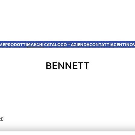
MARCHI
OME
PRODOTTI
CATALOGO
AZIENDA
CONTATTI
AGENTI
NO
BENNETT
RE